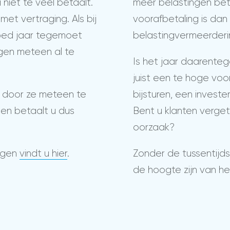
niet te veel betaalt.
meer belastingen bet
et vertraging. Als bij
voorafbetaling is dan 
 goed jaar tegemoet
belastingvermeerderi
agen meteen al te
Is het jaar daarente
juist een te hoge voo
r door ze meteen te
bijsturen, een invester
 en betaalt u dus
Bent u klanten verget
oorzaak?
ragen
vindt u hier
.
Zonder de tussentijdse
de hoogte zijn van he