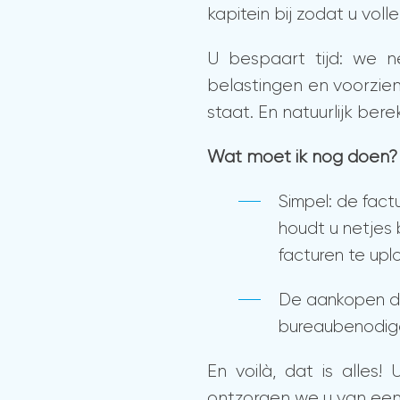
kapitein bij zodat u vol
U bespaart tijd: we 
belastingen en voorzien
staat. En natuurlijk ber
Wat moet ik nog doen?
Simpel: de fact
houdt u netjes 
facturen te up
De aankopen di
bureaubenodig
En voilà, dat is alles
ontzorgen we u van een 