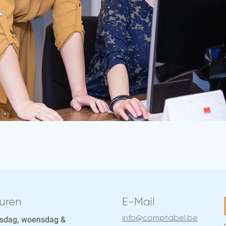
uren
E-Mail
info@comptabel.be
sdag, woensdag &