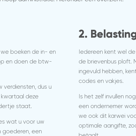
2. Belasti
 we boeken de in- en
Iedereen kent wel de "
 op en doen de btw-
de brievenbus ploft. M
ingevuld hebben, kent
codes en vakjes.
 verdiensten, dus u
 kwartaal deze
Is het zelf invullen 
ertje staat.
een ondernemer wordt 
we ook dit karwei vo
les wat u voor uw
optimale aangifte, zo
n goederen, een
betaalt.