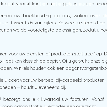
le kracht vooruit kunt en niet argeloos op een hinde
nemen uw boekhouding op ons, waken over d
 u al tussentijds van cijfers. Zo weet u steeds h
ekenen we de voordeligste oplossingen, zodat u noo
uren voor uw diensten of producten stelt u zelf op.
bij, dat kan klassiek op papier. Of u gebruikt onze d
loaden. Winkels houden ook een dagontvangstenboe
e u doet voor uw beroep, bijvoorbeeld producten,
dheden – houdt u eveneens bij.
! U bezorgt ons elk kwartaal uw facturen. Vana
hoop administratie. Hieronder een overzicht.