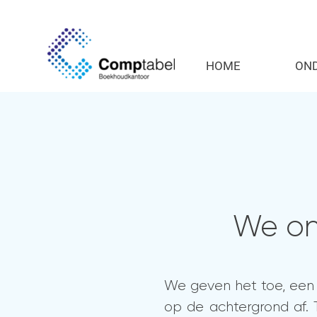
HOME
ON
We on
We geven het toe, een 
op de achtergrond af. T