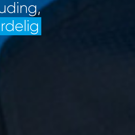
uding,
rdelig